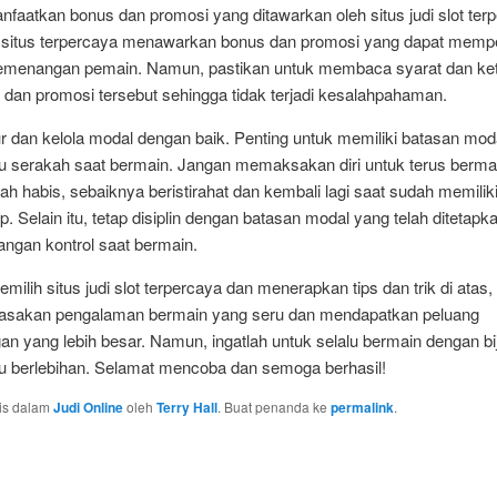
faatkan bonus dan promosi yang ditawarkan oleh situs judi slot ter
 situs terpercaya menawarkan bonus dan promosi yang dapat memp
emenangan pemain. Namun, pastikan untuk membaca syarat dan ke
 dan promosi tersebut sehingga tidak terjadi kesalahpahaman.
ur dan kelola modal dengan baik. Penting untuk memiliki batasan mod
alu serakah saat bermain. Jangan memaksakan diri untuk terus berma
h habis, sebaiknya beristirahat dan kembali lagi saat sudah memilik
. Selain itu, tetap disiplin dengan batasan modal yang telah ditetapk
langan kontrol saat bermain.
ilih situs judi slot terpercaya dan menerapkan tips dan trik di atas
asakan pengalaman bermain yang seru dan mendapatkan peluang
n yang lebih besar. Namun, ingatlah untuk selalu bermain dengan bi
alu berlebihan. Selamat mencoba dan semoga berhasil!
ulis dalam
Judi Online
oleh
Terry Hall
. Buat penanda ke
permalink
.