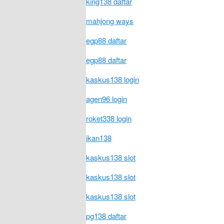
king138 daftar
mahjong ways
egp88 daftar
egp88 daftar
kaskus138 login
agen96 login
roket338 login
ikan138
kaskus138 slot
kaskus138 slot
kaskus138 slot
pg138 daftar