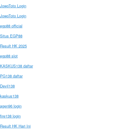
JowoToto Login
JowoToto Login
egp88 official
Situs EGP88
Result HK 2025
egp88 slot
KASKUS138 daftar
PG138 daftar
Devil138
kaskus138
agen96 login
fire138 login
Result HK Hari Ini