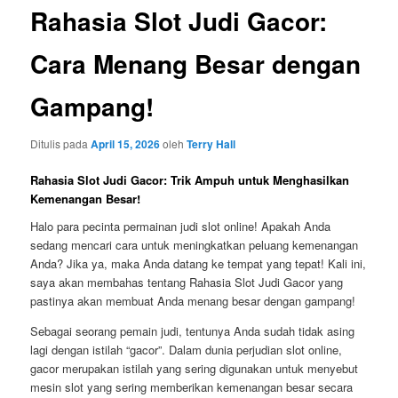
Rahasia Slot Judi Gacor:
Cara Menang Besar dengan
Gampang!
Ditulis pada
April 15, 2026
oleh
Terry Hall
Rahasia Slot Judi Gacor: Trik Ampuh untuk Menghasilkan
Kemenangan Besar!
Halo para pecinta permainan judi slot online! Apakah Anda
sedang mencari cara untuk meningkatkan peluang kemenangan
Anda? Jika ya, maka Anda datang ke tempat yang tepat! Kali ini,
saya akan membahas tentang Rahasia Slot Judi Gacor yang
pastinya akan membuat Anda menang besar dengan gampang!
Sebagai seorang pemain judi, tentunya Anda sudah tidak asing
lagi dengan istilah “gacor”. Dalam dunia perjudian slot online,
gacor merupakan istilah yang sering digunakan untuk menyebut
mesin slot yang sering memberikan kemenangan besar secara