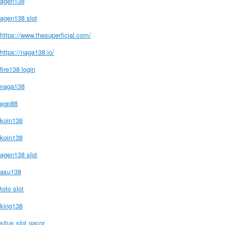
agen138
agen138 slot
https://www.thesuperficial.com/
https://naga138.io/
fire138 login
naga138
egp88
koin138
koin138
agen138 slot
asu138
toto slot
king138
situs slot gacor