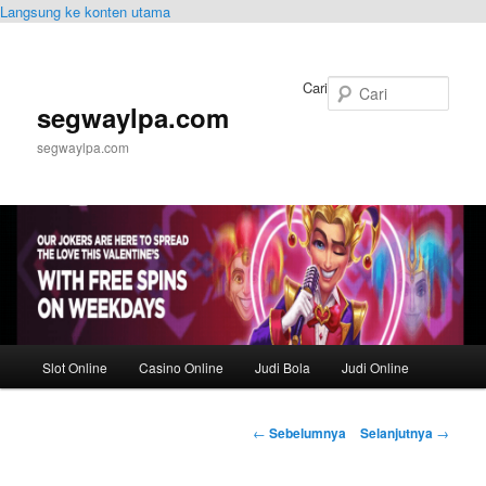
Langsung ke konten utama
Cari
segwaylpa.com
segwaylpa.com
Menu
Slot Online
Casino Online
Judi Bola
Judi Online
utama
Navigasi
←
Sebelumnya
Selanjutnya
→
Tulisan