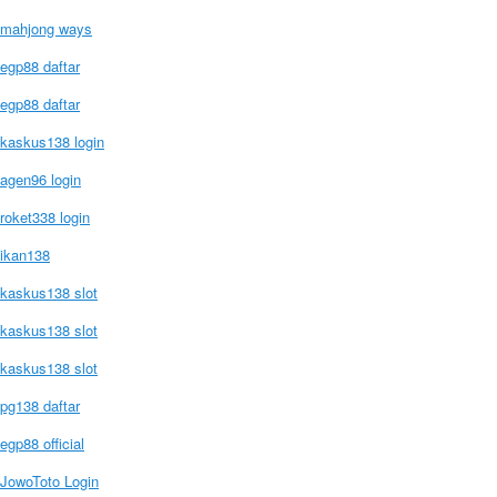
mahjong ways
egp88 daftar
egp88 daftar
kaskus138 login
agen96 login
roket338 login
ikan138
kaskus138 slot
kaskus138 slot
kaskus138 slot
pg138 daftar
egp88 official
JowoToto Login