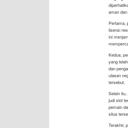
diperhatik
aman dan
Pertama, p
lisensi r
ini menjam
mempercay
Kedua, per
yang telah
dan penga
ulasan neg
tersebut.
Selain itu
judi slot 
pemain da
situs ter
Terakhir, 