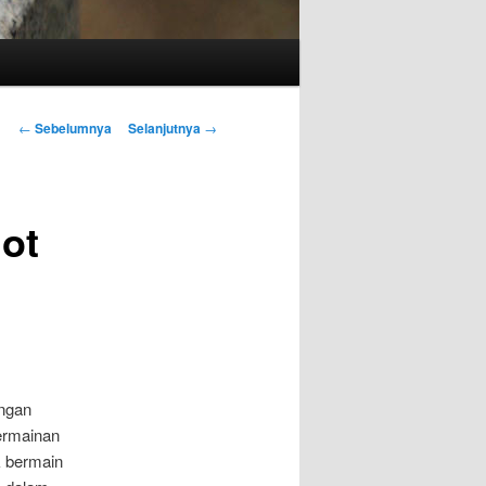
Navigasi
←
Sebelumnya
Selanjutnya
→
Tulisan
lot
angan
permainan
uk bermain