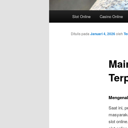
Menu
Slot Online
Casino Online
utama
Ditulis pada
Januari 4, 2026
oleh
Te
Main
Ter
Mengenal
Saat ini, 
masyarakat
slot online