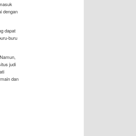
 masuk
ai dengan
ng dapat
uru-buru
. Namun,
tus judi
ti
rmain dan