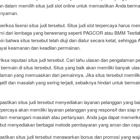
an dalam memilih situs judi slot online untuk memastikan Anda berm
 nyaman.
eriksa lisensi situs judi tersebut. Situs judi slot terpercaya harus mem
esmi dari lembaga yang berwenang seperti PAGCOR atau BMM Testlab
in bahwa situs tersebut telah diuji dan diatur secara ketat, sehingga
ai keamanan dan keadilan permainan.
iksa reputasi situs judi tersebut. Cari tahu ulasan dan pengalaman p
 bermain di situs tersebut. Situs yang baik akan memiliki banyak ulasa
laman yang memuaskan dari pemainnya. Jika situs tersebut memilik
atif dan masalah yang sering terjadi, sebaiknya hindari untuk bermain
, pastikan situs judi tersebut menyediakan layanan pelanggan yang bai
terpercaya akan memiliki layanan pelanggan yang responsif dan siap
lam menangani masalah atau pertanyaan. Anda juga dapat memerik
sebut menyediakan berbagai metode pembayaran yang aman dan cepa
pastikan situs judi tersebut menawarkan bonus dan promosi yang waja