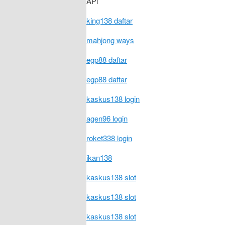
APi
king138 daftar
mahjong ways
egp88 daftar
egp88 daftar
kaskus138 login
agen96 login
roket338 login
ikan138
kaskus138 slot
kaskus138 slot
kaskus138 slot