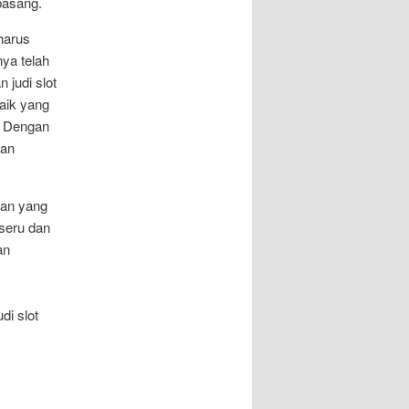
pasang.
harus
nya telah
judi slot
baik yang
. Dengan
kan
nan yang
 seru dan
an
di slot