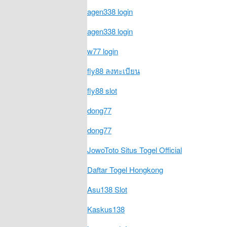
agen338 login
agen338 login
w77 login
fly88 ลงทะเบียน
fly88 slot
dong77
dong77
JowoToto Situs Togel Official
Daftar Togel Hongkong
Asu138 Slot
Kaskus138