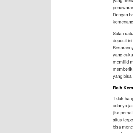
yang mena
penawaran
Dengan bo
kemenang
Salah satu
deposit in
Besaranny
yang cuku
memiliki m
memberikan
yang bisa
Raih Keme
Tidak hany
adanya ja
jika pemai
situs ter
bisa menc