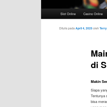
Menu
Slot Online
Casino Online
utama
Ditulis pada
April 4, 2025
oleh
Terry
Mai
di S
Makin Ser
Siapa yang
Tentunya 
bisa meras