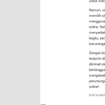
untuk mer
Namun, un
memilih si
menggunak
online. Se
menyediak
begitu, p
kecuranga
Dengan bo
terjamin d
diminati o
bertanggun
mengabai
peruntung
online!
Entri ini dit