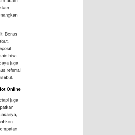
gai macam
kkan.
enangkan
it. Bonus
ebut.
eposit
ain bisa
rcaya juga
s referral
rsebut.
lot Online
tapi juga
apatkan
Biasanya,
 bahkan
esempatan