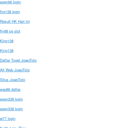
agen96 login
fire138 login
Result HK Hari Ini
fly88 pg slot
King138
King138
Daftar Togel JowoToto
Alt Web JowoToto
Situs JowoToto
egp88 daftar
agen338 login
agen338 login
w77 login