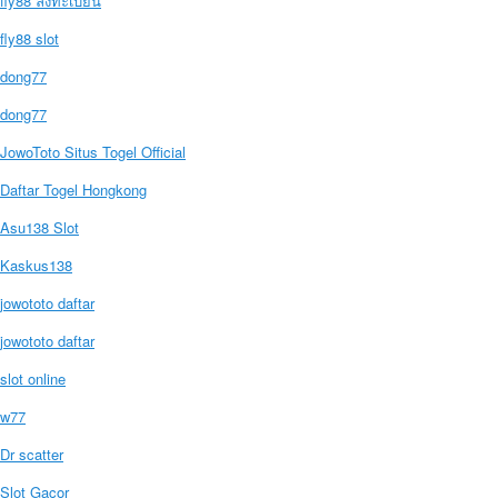
fly88 ลงทะเบียน
fly88 slot
dong77
dong77
JowoToto Situs Togel Official
Daftar Togel Hongkong
Asu138 Slot
Kaskus138
jowototo daftar
jowototo daftar
slot online
w77
Dr scatter
Slot Gacor