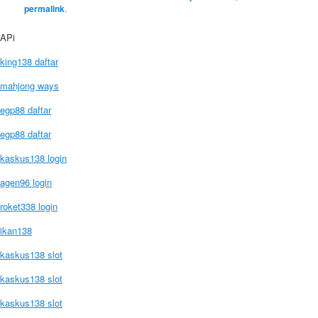
permalink
.
APi
king138 daftar
mahjong ways
egp88 daftar
egp88 daftar
kaskus138 login
agen96 login
roket338 login
ikan138
kaskus138 slot
kaskus138 slot
kaskus138 slot