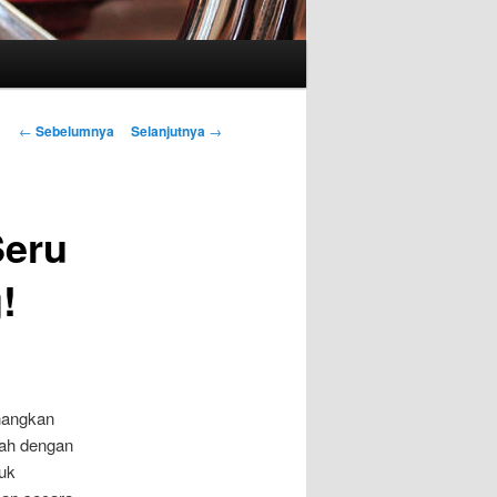
Navigasi
←
Sebelumnya
Selanjutnya
→
Tulisan
Seru
!
nangkan
lah dengan
tuk