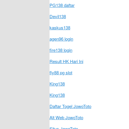
PG138 daftar
Devil138
kaskus138
agen96 login
fire138 login
Result HK Hari Ini
fly88 pg slot
King138
King138
Daftar Togel JowoToto
Alt Web JowoToto
Situs JowoToto