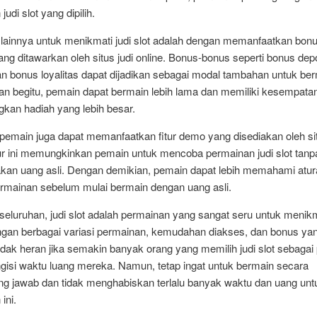
udi slot yang dipilih.
 lainnya untuk menikmati judi slot adalah dengan memanfaatkan bon
ng ditawarkan oleh situs judi online. Bonus-bonus seperti bonus dep
dan bonus loyalitas dapat dijadikan sebagai modal tambahan untuk ber
gan begitu, pemain dapat bermain lebih lama dan memiliki kesempata
an hadiah yang lebih besar.
, pemain juga dapat memanfaatkan fitur demo yang disediakan oleh sit
tur ini memungkinkan pemain untuk mencoba permainan judi slot tanp
an uang asli. Dengan demikian, pemain dapat lebih memahami atur
ermainan sebelum mulai bermain dengan uang asli.
seluruhan, judi slot adalah permainan yang sangat seru untuk menik
ngan berbagai variasi permainan, kemudahan diakses, dan bonus ya
idak heran jika semakin banyak orang yang memilih judi slot sebagai 
gisi waktu luang mereka. Namun, tetap ingat untuk bermain secara
ng jawab dan tidak menghabiskan terlalu banyak waktu dan uang unt
ini.