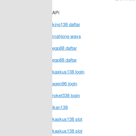
APi
king138 daftar
mahjong ways
egp88 daftar
egp88 daftar
kaskus138 login
agen96 login
roket338 login
ikan138
kaskus138 slot
kaskus138 slot