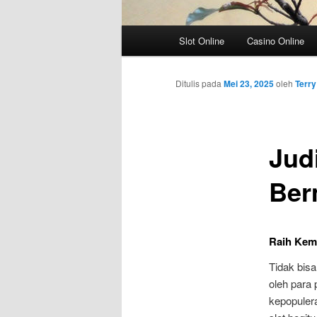
Menu
Slot Online
Casino Online
utama
Ditulis pada
Mei 23, 2025
oleh
Terry
Jud
Ber
Raih Kem
Tidak bisa
oleh para
kepopulera