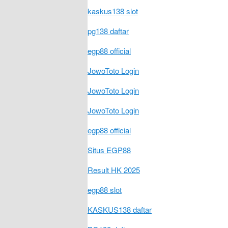
kaskus138 slot
pg138 daftar
egp88 official
JowoToto Login
JowoToto Login
JowoToto Login
egp88 official
Situs EGP88
Result HK 2025
egp88 slot
KASKUS138 daftar