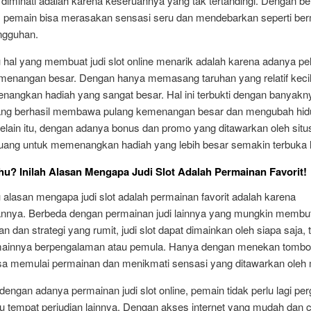
u diminati adalah karena keseruannya yang tak tertandingi. Dengan be
ne, pemain bisa merasakan sensasi seru dan mendebarkan seperti ber
ngguhan.
 hal yang membuat judi slot online menarik adalah karena adanya pe
menangan besar. Dengan hanya memasang taruhan yang relatif keci
nangkan hadiah yang sangat besar. Hal ini terbukti dengan banyak
 yang berhasil membawa pulang kemenangan besar dan mengubah hid
lain itu, dengan adanya bonus dan promo yang ditawarkan oleh situs 
eluang untuk memenangkan hadiah yang lebih besar semakin terbuka l
u? Inilah Alasan Mengapa Judi Slot Adalah Permainan Favorit!
 alasan mengapa judi slot adalah permainan favorit adalah karena
nya. Berbeda dengan permainan judi lainnya yang mungkin membu
dan strategi yang rumit, judi slot dapat dimainkan oleh siapa saja, 
mainnya berpengalaman atau pemula. Hanya dengan menekan tombol
sa memulai permainan dan menikmati sensasi yang ditawarkan oleh m
, dengan adanya permainan judi slot online, pemain tidak perlu lagi per
u tempat perjudian lainnya. Dengan akses internet yang mudah dan c