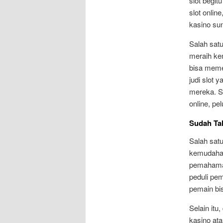
slot begit
slot onli
kasino su
Salah satu
meraih ke
bisa meme
judi slot
mereka. Se
online, p
Sudah Tah
Salah satu
kemudahan
pemahaman 
peduli pe
pemain bi
Selain itu
kasino ata