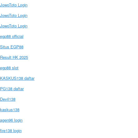
JowoToto Login
JowoToto Login
JowoToto Login
egp88 official
Situs EGP88
Result HK 2025
egp88 slot
KASKUS138 daftar
PG138 daftar
Devil138
kaskus138
agen96 login
fire138 login