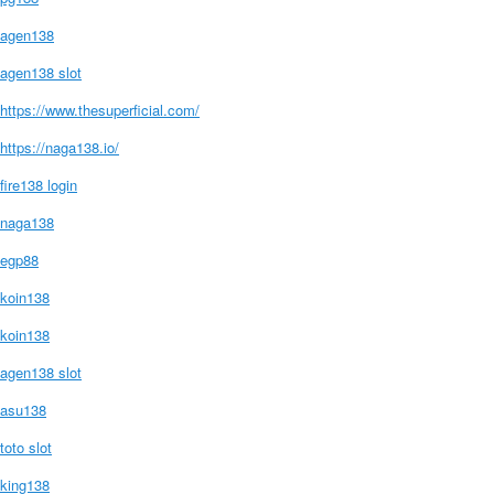
agen138
agen138 slot
https://www.thesuperficial.com/
https://naga138.io/
fire138 login
naga138
egp88
koin138
koin138
agen138 slot
asu138
toto slot
king138