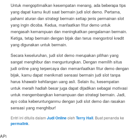
Untuk mengoptimalkan kesempatan menang, ada beberapa tips
yang dapat kamu ikuti saat bermain judi slot demo. Pertama,
pahami aturan dan strategi bermain setiap jenis permainan slot
yang ingin dicoba. Kedua, manfaatkan fitur demo untuk
mengasah kemampuan dan meningkatkan pengalaman bermain.
Ketiga, tetap bermain dengan bijak dan terus mengontrol kredit
yang digunakan untuk bermain.
Secara keseluruhan, judi slot demo merupakan pilihan yang
sangat menghibur dan menguntungkan. Dengan memilih situs
judi online yang terpercaya dan memanfaatkan fitur demo dengan
bijak, kamu dapat menikmati sensasi bermain judi slot tanpa
harus khawatir kehilangan uang asli. Selain itu, kesempatan
untuk meraih hadiah besar juga dapat dijadikan sebagai motivasi
untuk mengembangkan kemampuan dan strategi bermain. Jadi,
ayo coba keberuntunganmu dengan judi slot demo dan rasakan
sensasi yang menghibur!
Entri ini ditulis dalam
Judi Online
oleh
Terry Hall
. Buat penanda ke
permalink
.
APi