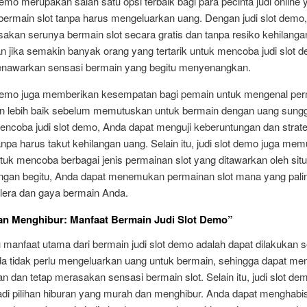
demo merupakan salah satu opsi terbaik bagi para pecinta judi online 
ermain slot tanpa harus mengeluarkan uang. Dengan judi slot demo
akan serunya bermain slot secara gratis dan tanpa resiko kehilanga
n jika semakin banyak orang yang tertarik untuk mencoba judi slot 
nawarkan sensasi bermain yang begitu menyenangkan.
 demo juga memberikan kesempatan bagi pemain untuk mengenal pe
an lebih baik sebelum memutuskan untuk bermain dengan uang sung
ncoba judi slot demo, Anda dapat menguji keberuntungan dan strate
npa harus takut kehilangan uang. Selain itu, judi slot demo juga me
uk mencoba berbagai jenis permainan slot yang ditawarkan oleh situ
engan begitu, Anda dapat menemukan permainan slot mana yang pali
lera dan gaya bermain Anda.
an Menghibur: Manfaat Bermain Judi Slot Demo”
 manfaat utama dari bermain judi slot demo adalah dapat dilakukan 
nda tidak perlu mengeluarkan uang untuk bermain, sehingga dapat m
n dan tetap merasakan sensasi bermain slot. Selain itu, judi slot de
adi pilihan hiburan yang murah dan menghibur. Anda dapat menghabi