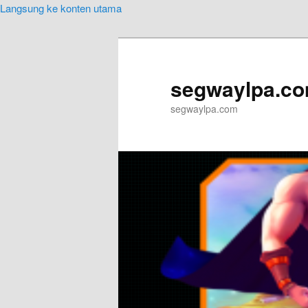
Langsung ke konten utama
segwaylpa.c
segwaylpa.com