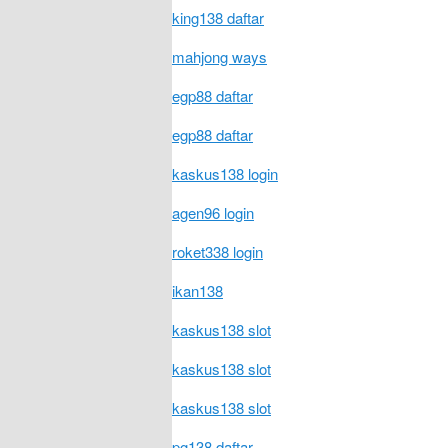
king138 daftar
mahjong ways
egp88 daftar
egp88 daftar
kaskus138 login
agen96 login
roket338 login
ikan138
kaskus138 slot
kaskus138 slot
kaskus138 slot
pg138 daftar