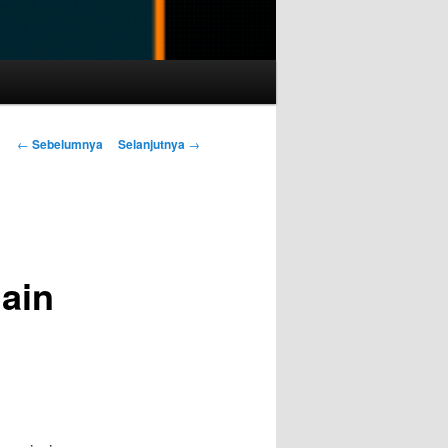
Navigasi
←
Sebelumnya
Selanjutnya
→
Tulisan
ain