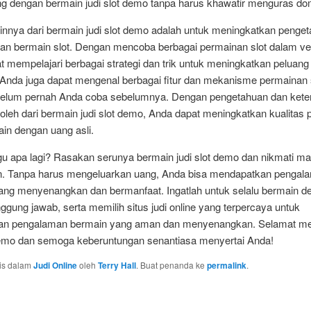
ng dengan bermain judi slot demo tanpa harus khawatir menguras do
ainnya dari bermain judi slot demo adalah untuk meningkatkan penge
lan bermain slot. Dengan mencoba berbagai permainan slot dalam ve
t mempelajari berbagai strategi dan trik untuk meningkatkan peluan
, Anda juga dapat mengenal berbagai fitur dan mekanisme permainan 
elum pernah Anda coba sebelumnya. Dengan pengetahuan dan kete
oleh dari bermain judi slot demo, Anda dapat meningkatkan kualitas
in dengan uang asli.
gu apa lagi? Rasakan serunya bermain judi slot demo dan nikmati ma
n. Tanpa harus mengeluarkan uang, Anda bisa mendapatkan pengal
ang menyenangkan dan bermanfaat. Ingatlah untuk selalu bermain de
ggung jawab, serta memilih situs judi online yang terpercaya untuk
an pengalaman bermain yang aman dan menyenangkan. Selamat m
 demo dan semoga keberuntungan senantiasa menyertai Anda!
ulis dalam
Judi Online
oleh
Terry Hall
. Buat penanda ke
permalink
.