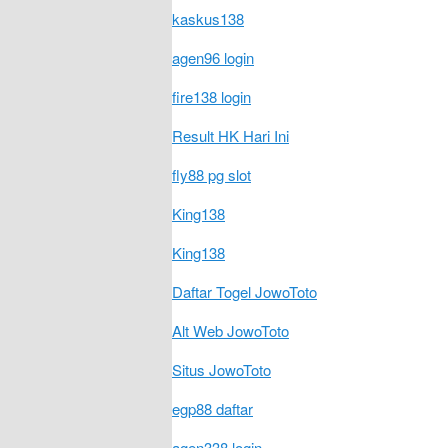
kaskus138
agen96 login
fire138 login
Result HK Hari Ini
fly88 pg slot
King138
King138
Daftar Togel JowoToto
Alt Web JowoToto
Situs JowoToto
egp88 daftar
agen338 login