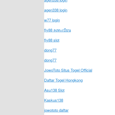
agen338 login
w77 login
fly88 ลงทะเบียน
fly88 slot
dong77
dong77
JowoToto Situs Togel Official
Daftar Togel Hongkong
Asu138 Slot
Kaskus138
jowototo daftar